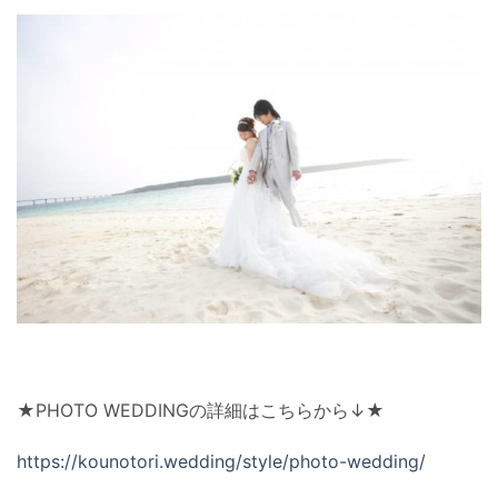
★PHOTO WEDDINGの詳細はこちらから↓★
https://kounotori.wedding/style/photo-wedding/