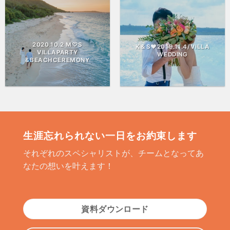
2020.10.2 M♡S
K＆S♥2019.11.4/VILLA
VILLAPARTY
WEDDING
&BEACHCEREMONY
生涯忘れられない一日をお約束します
それぞれのスペシャリストが、チームとなってあ
なたの想いを叶えます！
資料ダウンロード