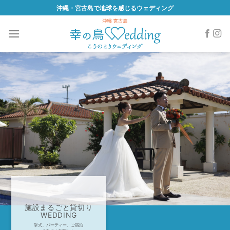
Skip
沖縄・宮古島で地球を感じるウェディング
to
content
施設ま
るごと貸切り
WEDDING
挙式、パーティー、ご宿泊