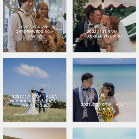
2025.5.11 S♡N
GARDENWEDDING ×
2023.11.11 R♡M
PARTY
GARDEN WEDDING
2023.11.7 K♡M VILLA
WEDDING × お二人様挙式 ×
2023.9.25 K♡M VILLA
PHOTO TOUR
WEDDING