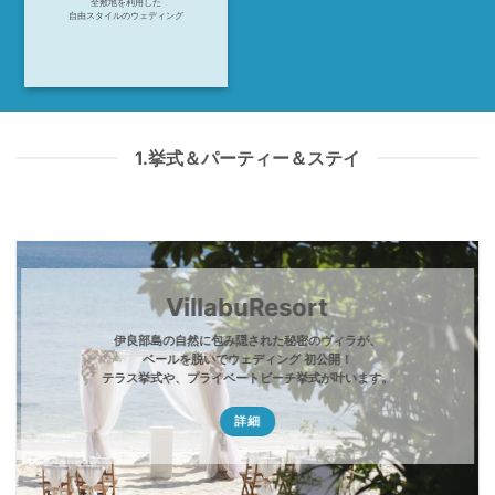
全敷地を利用した
自由スタイルのウェディング
1.挙式＆パーティー＆ステイ
VillabuResort
伊良部島の自然に包み隠された秘密のヴィラが、
ベールを脱いでウェディング 初公開！
テラス挙式や、プライベートビーチ挙式が叶います。
詳細