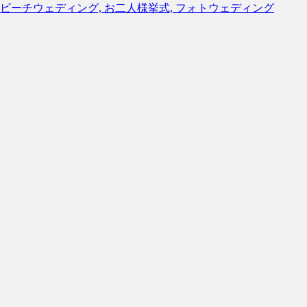
ビーチウェディング, お二人様挙式, フォトウェディング