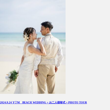
2024.9.24 Y♡M BEACH WEDDING × お二人様挙式 × PHOTO TOUR