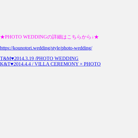
★PHOTO WEDDINGの詳細はこちらから↓★
https://kounotori.wedding/style/photo-wedding/
T&M♥2014.3.19 /PHOTO WEDDING
K&T♥2014.4.4 / VILLA CEREMONY × PHOTO