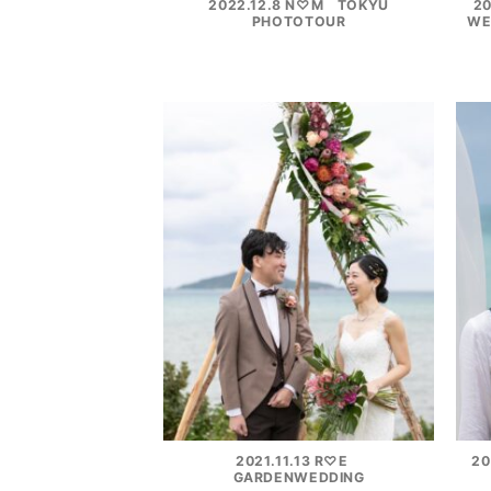
2022.12.8 N♡M TOKYU
2
PHOTOTOUR
WE
2021.11.13 R♡E
20
GARDENWEDDING