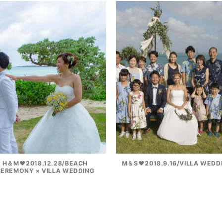
H＆M♥2018.12.28/BEACH
M＆S♥2018.9.16/VILLA WEDD
EREMONY × VILLA WEDDING