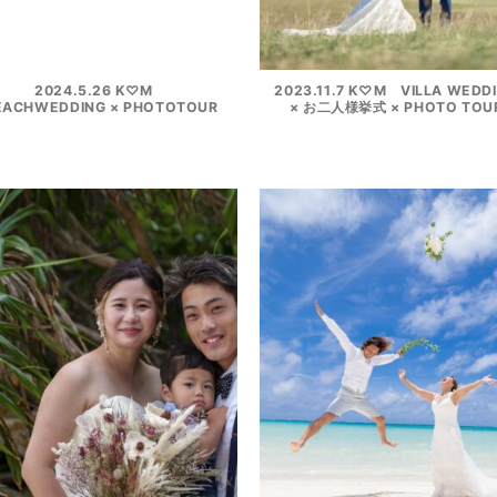
2024.5.26 K♡M
2023.11.7 K♡M VILLA WEDD
EACHWEDDING × PHOTOTOUR
× お二人様挙式 × PHOTO TOU