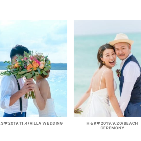
S♥2019.11.4/VILLA WEDDING
H＆K♥2019.9.20/BEACH
CEREMONY