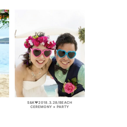
S&K♥2018.3.28/BEACH
CEREMONY × PARTY