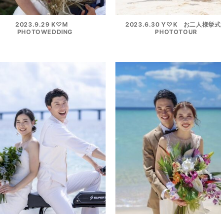
2023.9.29 K♡M
2023.6.30 Y♡K お二人様挙
PHOTOWEDDING
PHOTOTOUR