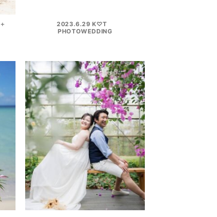
式＋
2023.6.29 K♡T
PHOTOWEDDING