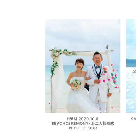
H❤︎M 2020.10.6
K＆
BEACHCEREMONY×お二人様挙式
×PHOTOTOUR