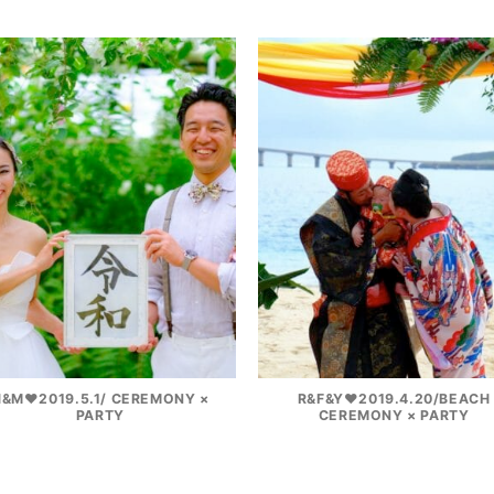
H&M♥2019.5.1/ CEREMONY ×
R&F&Y♥2019.4.20/BEACH
PARTY
CEREMONY × PARTY