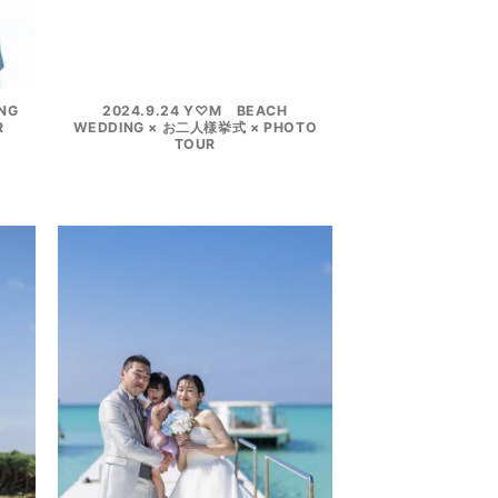
ING
2024.9.24 Y♡M BEACH
R
WEDDING × お二人様挙式 × PHOTO
TOUR