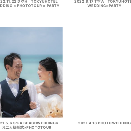
022.11.22 D♡H TOKYUHOTEL
2022.8.17 T♡A TOKYUHOT
DDING × PHOTOTOUR × PARTY
WEDDING×PARTY
21.5.6 S♡A BEACHWEDDING×
2021.4.13 PHOTOWEDDING
お二人様挙式×PHOTOTOUR