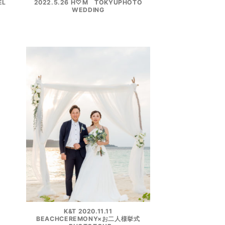
EL
2022.5.26 H♡M TOKYUPHOTO
WEDDING
K&T 2020.11.11
BEACHCEREMONY×お二人様挙式