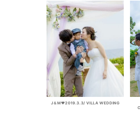
J＆M♥2019.3.3/ VILLA WEDDING
C