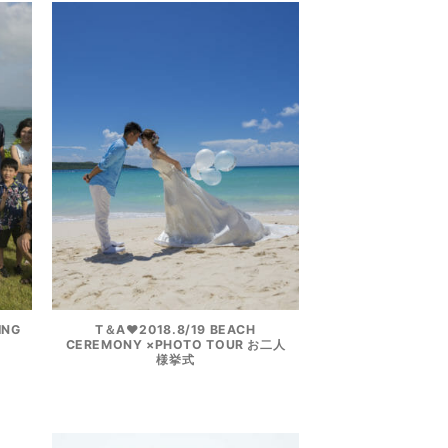
ING
T＆A♥2018.8/19 BEACH
CEREMONY ×PHOTO TOUR お二人
様挙式