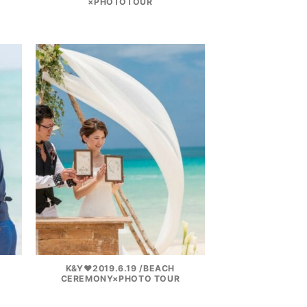
×PHOTOTOUR
K&Y♥2019.6.19 /BEACH
CEREMONY×PHOTO TOUR