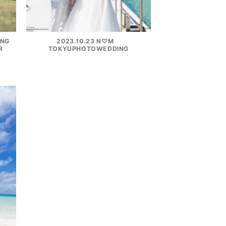
ING
2023.10.23 N♡M
R
TOKYUPHOTOWEDDING