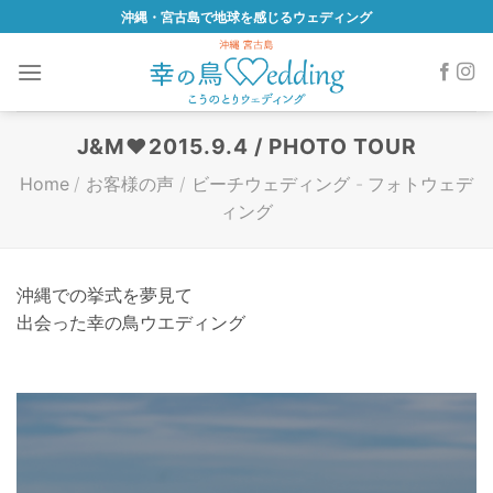
Skip
沖縄・宮古島で地球を感じるウェディング
to
content
J&M♥2015.9.4 / PHOTO TOUR
Home
/
お客様の声
/
ビーチウェディング
-
フォトウェデ
ィング
沖縄での挙式を夢見て
出会った幸の鳥ウエディング