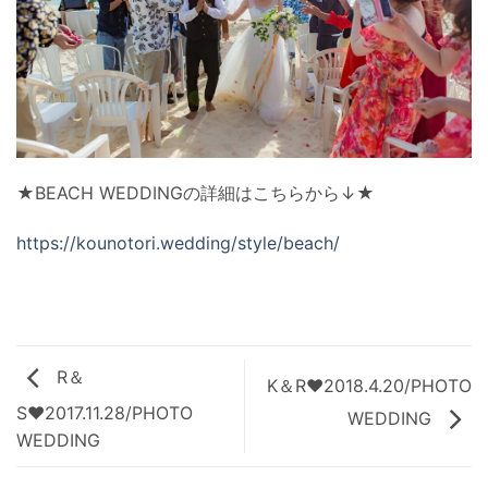
★BEACH WEDDINGの詳細はこちらから↓★
https://kounotori.wedding/style/beach/
R＆
K＆R♥2018.4.20/PHOTO
S♥2017.11.28/PHOTO
WEDDING
WEDDING