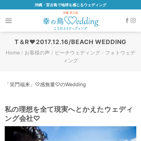
Skip
沖縄・宮古島で地球を感じるウェディング
to
content
T＆R♥2017.12.16/BEACH WEDDING
Home
/
お客様の声
/
ビーチウェディング
-
フォトウェデ
ィング
「笑門福来」♡感無量♡のWedding
私の理想を全て現実へとかえたウェディ
ング会社♡