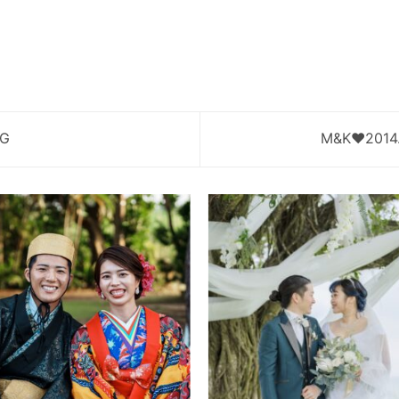
NG
M&K♥2014.