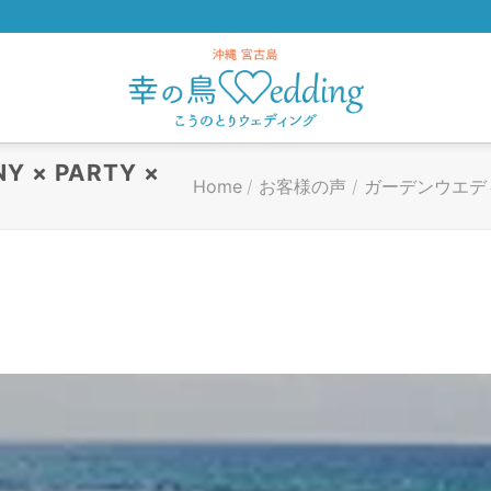
Y × PARTY ×
Home
/
お客様の声
/
ガーデンウエデ