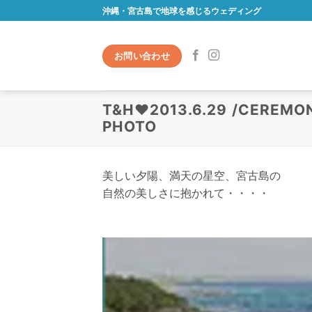
Skip
沖縄・宮古島で地球を感じるウェディング
to
content
お問い合わせ
T&H♥2013.6.29 /CEREMON
PHOTO
美しい夕陽、満天の星空、宮古島の
自然の美しさに抱かれて・・・・