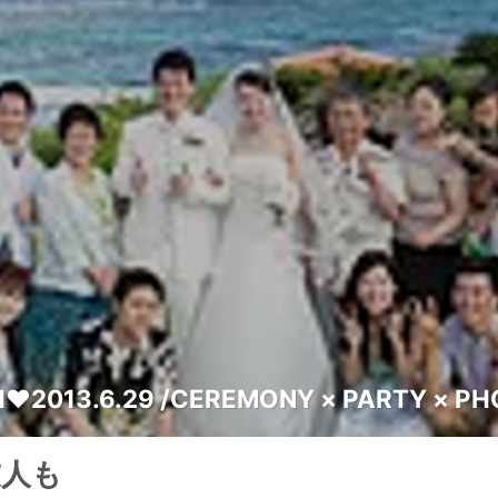
♥2013.6.29 /CEREMONY × PARTY × P
友人も