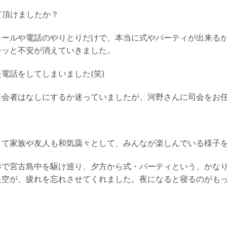
て頂けましたか？
メールや電話のやりとりだけで、
本当に式やパーティが出来る
ーッと不安が消えていきました。
電話をしてしまいました(笑)
司会者はなしにするか迷っていましたが、
河野さんに司会をお
くて家族や友人も和気藹々として、
みんなが楽しんでいる様子
影で宮古島中を駆け巡り、夕方から式・パーティという、
かな
星空が、
疲れを忘れさせてくれました。夜になると寝るのがも