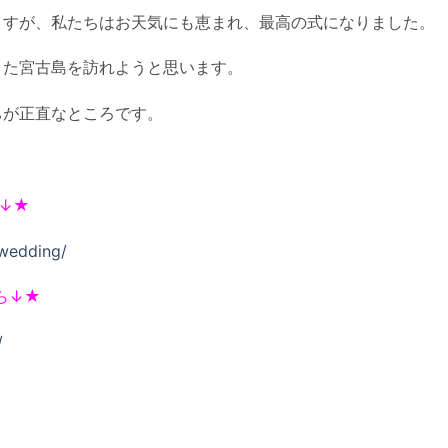
ますが、私たちはお天気にも恵まれ、最高の式になりました。
また宮古島を訪れようと思います。
ちが正直なところです。
ら↓★
-wedding/
から↓★
/