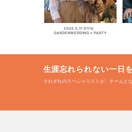
1.2 / GARDEN
2025.5.11 S♡N
Y × PARTY
GARDENWEDDING × PARTY
生涯忘れられない一日
それぞれのスペシャリストが、チームと