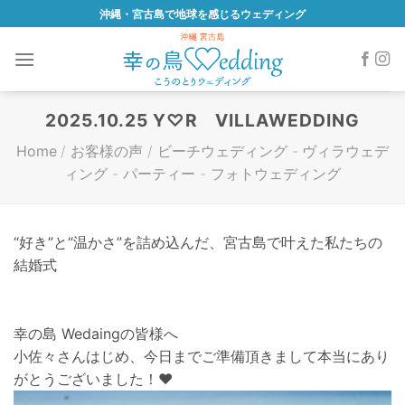
Skip
沖縄・宮古島で地球を感じるウェディング
to
content
2025.10.25 Y♡R VILLAWEDDING
Home
/
お客様の声
/
ビーチウェディング
-
ヴィラウェデ
ィング
-
パーティー
-
フォトウェディング
“好き”と“温かさ”を詰め込んだ、宮古島で叶えた私たちの
結婚式
幸の島 Wedaingの皆様へ
小佐々さんはじめ、今日までご準備頂きまして本当にあり
がとうございました！♥