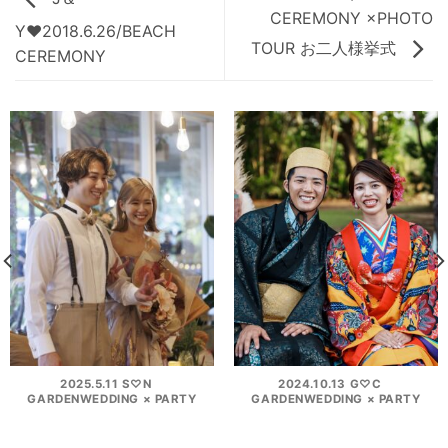
CEREMONY ×PHOTO
Y♥2018.6.26/BEACH
TOUR お二人様挙式
CEREMONY
2025.5.11 S♡N
2024.10.13 G♡C
GARDENWEDDING × PARTY
GARDENWEDDING × PARTY