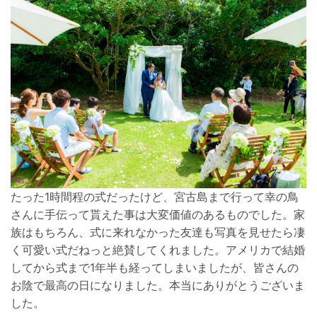
たった1時間程の式だったけど、宮古島まで行って幸の鳥
さんに手伝って貰えた事は大変価値のあるものでした。家
族はもちろん、式に来れなかった友達も写真を見せたら凄
く可愛い式だねっと絶賛してくれました。アメリカで結婚
してから式まで1年半も経ってしまいましたが、皆さんの
お陰で最高の日になりました。本当にありがとうございま
した。