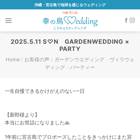
Skip
沖縄・宮古島で地球を感じるウェディング
to
content
2025.5.11 S♡N GARDENWEDDING ×
PARTY
Home
/
お客様の声
/
ガーデンウエディング
-
ヴィラウェ
ディング
-
パーティー
一生自慢できるかけがえのない一日
【新郎様より】
本当にお世話になりました🙏
1年前に宮古島でプロポーズしたことをきっかけにまた宮