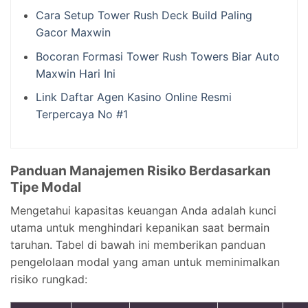
Cara Setup Tower Rush Deck Build Paling
Gacor Maxwin
Bocoran Formasi Tower Rush Towers Biar Auto
Maxwin Hari Ini
Link Daftar Agen Kasino Online Resmi
Terpercaya No #1
Panduan Manajemen Risiko Berdasarkan
Tipe Modal
Mengetahui kapasitas keuangan Anda adalah kunci
utama untuk menghindari kepanikan saat bermain
taruhan. Tabel di bawah ini memberikan panduan
pengelolaan modal yang aman untuk meminimalkan
risiko rungkad: