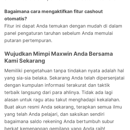
Bagaimana cara mengaktifkan fitur cashout
otomatis?
Fitur ini dapat Anda temukan dengan mudah di dalam
panel pengaturan taruhan sebelum Anda memulai
putaran pertempuran.
Wujudkan Mimpi Maxwin Anda Bersama
Kami Sekarang
Memiliki pengetahuan tanpa tindakan nyata adalah hal
yang sia-sia belaka. Sekarang Anda telah dipersenjatai
dengan kumpulan informasi terakurat dan taktik
terbaik langsung dari para ahlinya. Tidak ada lagi
alasan untuk ragu atau takut menghadapi kekalahan.
Buat akun resmi Anda sekarang, terapkan semua ilmu
yang telah Anda pelajari, dan saksikan sendiri
bagaimana saldo rekening Anda bertumbuh subur
berkat kemenangan gemilang yang Anda raih!