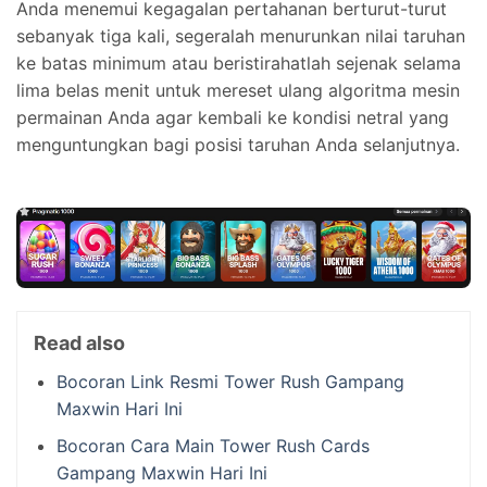
Anda menemui kegagalan pertahanan berturut-turut
sebanyak tiga kali, segeralah menurunkan nilai taruhan
ke batas minimum atau beristirahatlah sejenak selama
lima belas menit untuk mereset ulang algoritma mesin
permainan Anda agar kembali ke kondisi netral yang
menguntungkan bagi posisi taruhan Anda selanjutnya.
Read also
Bocoran Link Resmi Tower Rush Gampang
Maxwin Hari Ini
Bocoran Cara Main Tower Rush Cards
Gampang Maxwin Hari Ini