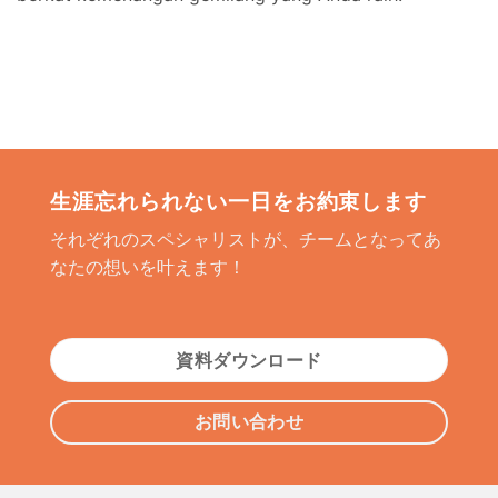
生涯忘れられない一日をお約束します
それぞれのスペシャリストが、チームとなってあ
なたの想いを叶えます！
資料ダウンロード
お問い合わせ