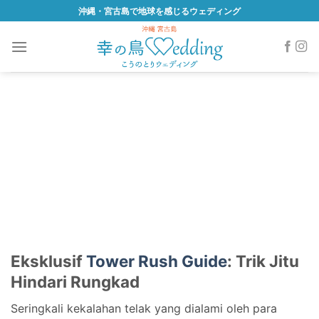
Skip
沖縄・宮古島で地球を感じるウェディング
to
content
Eksklusif
Tower Rush Guide
: Trik Jitu
Hindari Rungkad
Seringkali kekalahan telak yang dialami oleh para